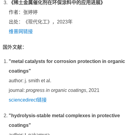
《稀土金属催化剂在环保涂料中的应用进展》
作者：张婷婷
出处：《现代化工》，2023年
维普网链接
国外文献：
"metal catalysts for corrosion protection in organic
coatings"
author: j. smith et al.
journal:
progress in organic coatings
, 2021
sciencedirect链接
"hydrolysis-stable metal complexes in protective
coatings"
author: t. nakamura