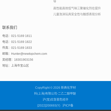
导
高性能高效低气味三聚催化剂在提升
儿童泡沫玩具安全性与触感表现分析
联系我们
电话：021-5169 1811
电话：021-5169 1822
传真：021-5169 1833
邮箱：Hunter@newtopchem.com
吴经理：18301903156
地址：上海市宝山区
CopyRight © 2026 新典化学材
料(上海)有限公司-二乙二醇甲醚
沪(宝)应急管危经许
[2022]200693(Y)
沪ICP备