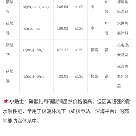
醋酸
中
海洋防
ni(ch₃coo)₂·4h₂o
248.84
≤100
高
镍
等
腐涂料
硫酸
中
水性防
mnso₄·h₂o
169.02
≤120
高
锰
等
腐涂料
硝酸
核电/航
zr(no₃)₄·5h₂o
472.33
≤150
极高
高
锆
天防腐
高温抗
硝酸
la(no₃)₃·6h₂o
433.03
≤130
极高
高
氧化涂
镧
层
小贴士
：硝酸锆和硝酸镧虽然价格偏高，但因其超强的耐
水解性能，常用于极端环境下（如核电站、深海平台）的高
性能防腐体系中。