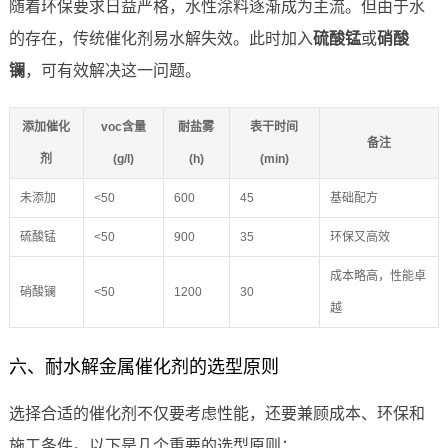
随着环保要求日益严格，水性涂料逐渐成为主流。但由于水
的存在，传统催化剂易水解失效。此时加入
硫酸锰
或
硝酸
镧
，可有效解决这一问题。
添加催化
voc含量
耐盐雾
表干时间
备注
剂
(g/l)
(h)
(min)
未添加
<50
600
45
基础配方
硫酸锰
<50
900
35
环保又高效
成本略高，性能卓
硝酸镧
<50
1200
30
越
六、耐水解金属催化剂的选型原则
选择合适的催化剂不仅要考虑性能，还要兼顾成本、环保和
施工条件。以下是几个重要的选型原则：