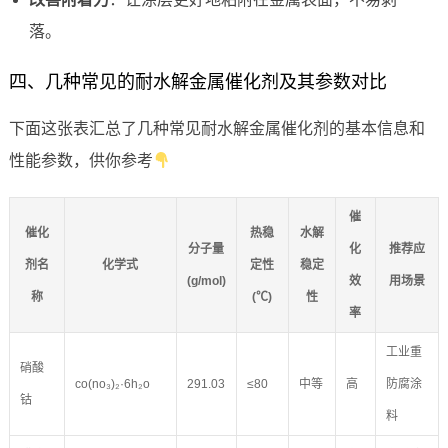
落。
四、几种常见的耐水解金属催化剂及其参数对比
下面这张表汇总了几种常见耐水解金属催化剂的基本信息和
性能参数，供你参考
催
催化
热稳
水解
分子量
化
推荐应
剂名
化学式
定性
稳定
(g/mol)
效
用场景
称
(℃)
性
率
工业重
硝酸
co(no₃)₂·6h₂o
291.03
≤80
中等
高
防腐涂
钴
料