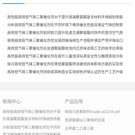
高性能高效低气味三聚催化剂对于提升高端聚氨酯复合材料环保级别效能
分析高效低气味三聚催化剂在不同环境下维持催化性能且保证气味控制表
现
高效低气味三聚催化剂如何助力提升轨道交通聚氨酯内饰件的室内空气质
量
使用高效低气味三聚催化剂优化高回弹海绵生产流程并满足严苛环保出口
高效低气味三聚催化剂在处理聚氨酯软泡内芯异味去除工艺的技术应用指
导
高性能高效低气味三聚催化剂在提升儿童泡沫玩具安全性与触感表现分析
探讨高效低气味三聚催化剂在降低聚氨酯喷涂硬泡异味影响方面的实际效
果
高效低气味三聚催化剂协助家具制造业实现绿色环保认证的生产工艺升级
新闻中心
产品应用
高性能高效低气味三聚催化剂对于提
粘结力改善助剂nt add as3228.pdf
升高端聚氨酯复合材料环保级别效能
低游离度tdi三聚体的合成
分析高效低气味三聚催化剂在不同环
五甲基二乙烯三胺
境下维持催化性能且保证气味控制表