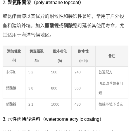
2. 聚氨酯面漆（polyurethane topcoat）
聚氨酯面漆以其优异的耐候性和装饰性著称，常用于户外设
备和建筑外墙。加入
醋酸镍
或
硝酸锆
可延长其使用寿命，尤
其适用于海洋气候地区。
添加催化
黄变指数
紫外老化
耐水性
备注
剂
δb
(h)
(min)
未添加
5.2
500
240
普通配方
明显改善黄变问
醋酸镍
3.8
800
360
题
硝酸锆
2.1
1000
480
极端环境下首选
3. 水性丙烯酸涂料（waterborne acrylic coating）