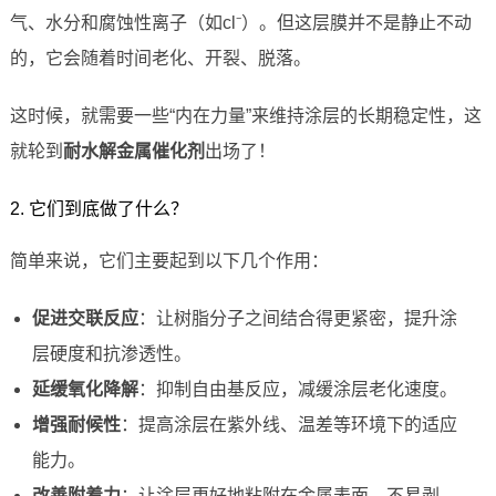
气、水分和腐蚀性离子（如cl⁻）。但这层膜并不是静止不动
的，它会随着时间老化、开裂、脱落。
这时候，就需要一些“内在力量”来维持涂层的长期稳定性，这
就轮到
耐水解金属催化剂
出场了！
2. 它们到底做了什么？
简单来说，它们主要起到以下几个作用：
促进交联反应
：让树脂分子之间结合得更紧密，提升涂
层硬度和抗渗透性。
延缓氧化降解
：抑制自由基反应，减缓涂层老化速度。
增强耐候性
：提高涂层在紫外线、温差等环境下的适应
能力。
改善附着力
：让涂层更好地粘附在金属表面，不易剥