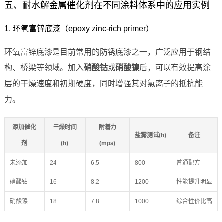
五、耐水解金属催化剂在不同涂料体系中的应用实例
1. 环氧富锌底漆（epoxy zinc-rich primer）
环氧富锌底漆是目前常用的防锈底漆之一，广泛应用于钢结
构、桥梁等领域。加入
硝酸钴
或
硝酸镍
后，可以有效提高涂
层的干燥速度和初期硬度，同时增强其对氯离子的抵抗能
力。
添加催化
干燥时间
附着力
盐雾测试(h)
备注
剂
(h)
(mpa)
未添加
24
6.5
800
普通配方
硝酸钴
16
8.2
1200
性能提升明显
硝酸镍
18
7.8
1000
综合性价比高