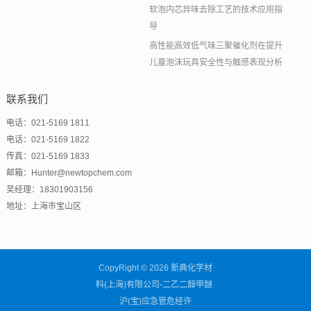
软泡内芯异味去除工艺的技术应用指
导
高性能高效低气味三聚催化剂在提升
儿童泡沫玩具安全性与触感表现分析
联系我们
电话：021-5169 1811
电话：021-5169 1822
传真：021-5169 1833
邮箱：Hunter@newtopchem.com
吴经理：18301903156
地址：上海市宝山区
CopyRight © 2026 新典化学材
料(上海)有限公司-二乙二醇甲醚
沪(宝)应急管危经许