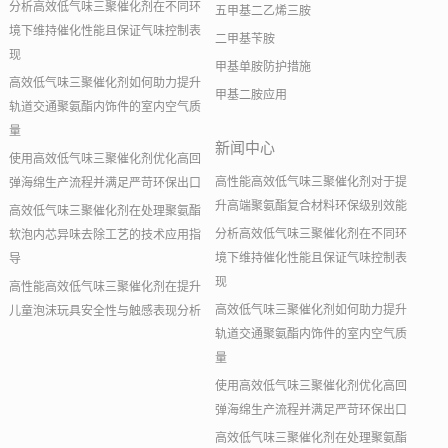
分析高效低气味三聚催化剂在不同环
五甲基二乙烯三胺
境下维持催化性能且保证气味控制表
二甲基苄胺
现
甲基单胺防护措施
高效低气味三聚催化剂如何助力提升
甲基二胺应用
轨道交通聚氨酯内饰件的室内空气质
量
新闻中心
使用高效低气味三聚催化剂优化高回
高性能高效低气味三聚催化剂对于提
弹海绵生产流程并满足严苛环保出口
升高端聚氨酯复合材料环保级别效能
高效低气味三聚催化剂在处理聚氨酯
分析高效低气味三聚催化剂在不同环
软泡内芯异味去除工艺的技术应用指
境下维持催化性能且保证气味控制表
导
现
高性能高效低气味三聚催化剂在提升
高效低气味三聚催化剂如何助力提升
儿童泡沫玩具安全性与触感表现分析
轨道交通聚氨酯内饰件的室内空气质
量
使用高效低气味三聚催化剂优化高回
弹海绵生产流程并满足严苛环保出口
高效低气味三聚催化剂在处理聚氨酯