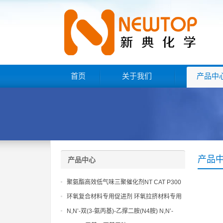
首页
关于我们
产品中
产品
产品中心
聚氨酯高效低气味三聚催化剂NT CAT P300
环氧复合材料专用促进剂 环氧拉挤材料专用
促进剂 NT EP 120
N,N’-双(3-氨丙基)-乙撑二胺(N4胺) N,N’-