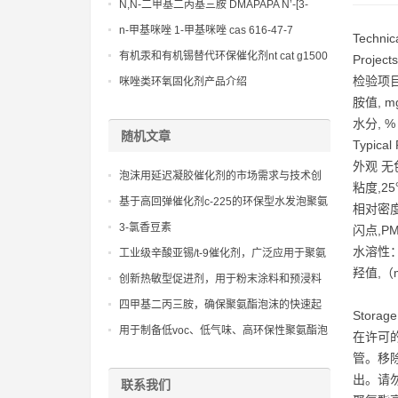
Bis(3-aminopropyl)-ethylenediamine CAS
N,N-二甲基二丙基三胺 DMAPAPA N’-[3-
No10563-26-5
(dimethylamino)propyllpropane-1,3-
n-甲基咪唑 1-甲基咪唑 cas 616-47-7
Techni
diamine CAS No10563-29-8
lupragen nmi
有机汞和有机锡替代环保催化剂nt cat g1500
Projec
检验项
咪唑类环氧固化剂产品介绍
胺值, m
水分, %
随机文章
Typica
外观 
泡沫用延迟凝胶催化剂的市场需求与技术创
粘度,25
新趋势分析
基于高回弹催化剂c-225的环保型水发泡聚氨
相对密度,
酯体系配方优化
3-氯香豆素
闪点,PM
水溶性
工业级辛酸亚锡/t-9催化剂，广泛应用于聚氨
羟值,（m
酯软泡、硬泡和弹性体
创新热敏型促进剂，用于粉末涂料和预浸料
生产，提供高潜伏期和快固化
四甲基二丙三胺，确保聚氨酯泡沫的快速起
Storag
发和均匀发泡膨胀
用于制备低voc、低气味、高环保性聚氨酯泡
在许可
沫和弹性体的专用低气味聚醚
管。移
出。请
联系我们