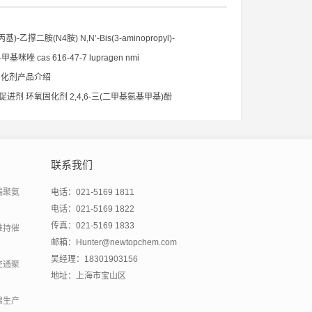
丙基)-乙撑二胺(N4胺) N,N’-Bis(3-aminopropyl)-
ne CAS No10563-26-5
基咪唑 cas 616-47-7 lupragen nmi
固化剂产品介绍
氧促进剂 环氧固化剂 2,4,6-三(二甲基氨基甲基)酚
联系我们
端聚氨
电话：021-5169 1811
电话：021-5169 1822
传真：021-5169 1833
维持催
邮箱：Hunter@newtopchem.com
吴经理：18301903156
交通聚
地址：上海市宝山区
绵生产