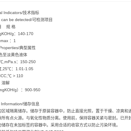
cal Indicators/技术指标
ts can be detected/可检测项目
目 规 格
gKOH/g：140-170
 max ：1
l Properties/典型属性
无色至淡黄色液体
℃,mPa.s：150-250
25℃：1.01-1.05
CC,℃ > 110
：溶解
gKOH/g）：900-950
e Information/储存信息
的区域隔离储存。储存于原装容器中，防止直接光照，置于干燥、凉爽和
除所有点火源。与氧化性物质分离。使用前，保持容器关紧与密封。已开
勿储存在未加标签的容器中。采用合适的收容方式以防止污染环境。