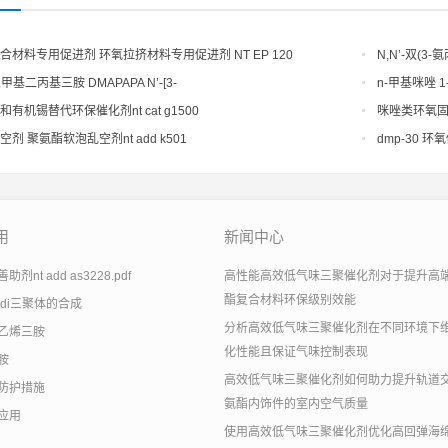
合材料专用促进剂 环氧拉挤材料专用促进剂 NT EP 120
N,N’-双(3-氨
ethylenediami
二甲基二丙基三胺 DMAPAPA N’-[3-
n-甲基咪唑 1-甲
lamino)propyllpropane-1,3-diamine CAS No10563-29-8
和有机锡替代环保催化剂nt cat g1500
咪唑类环氧
剂 聚氨酯软泡乱空剂nt add k501
dmp-30 环
用
新闻中心
剂nt add as3228.pdf
高性能高效低气味三聚催化剂对于提升高
酯复合材料环保级别效能
tdi三聚体的合成
分析高效低气味三聚催化剂在不同环境下
乙烯三胺
化性能且保证气味控制表现
胺
高效低气味三聚催化剂如何助力提升轨道
防护措施
氨酯内饰件的室内空气质量
应用
使用高效低气味三聚催化剂优化高回弹海