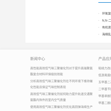
环氧复
N,N-
(dimethy
有机汞
海绵乱空
新闻中心
产品应
高性能高效低气味三聚催化剂对于提升高端聚氨
粘结力改善助
酯复合材料环保级别效能
低游离度
分析高效低气味三聚催化剂在不同环境下维持催
五甲基二
化性能且保证气味控制表现
二甲基苄
高效低气味三聚催化剂如何助力提升轨道交通聚
甲基单胺
氨酯内饰件的室内空气质量
甲基二胺
使用高效低气味三聚催化剂优化高回弹海绵生产