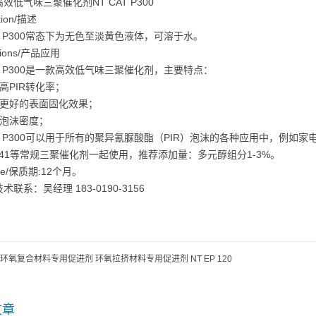
效低气味三聚催化剂NT CAT P300
ption/描述
AT P300常态下为无色至淡黄色液体，可溶于水。
ations/产品应用
AT P300是一款高效低气味三聚催化剂，主要特点：
高PIR转化率；
有更好的表面固化效果；
低泡沫密度；
AT P300可以用于所有的聚异氰脲酸酯（PIR）泡沫的各种应用中，例如
C41等常规三聚催化剂一起使用，推荐添加量：多元醇组分1-3%。
Life/保质期:12个月。
术联系：吴经理 183-0190-3156
环氧复合材料专用促进剂 环氧拉挤材料专用促进剂 NT EP 120
文章