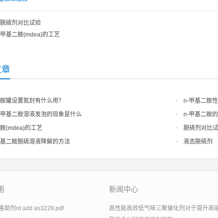
脱硫剂对比试验
甲基二胺(mdea)的工艺
文章
胺罐设置氮封有什么用？
n-甲基二胺
甲基二胺溶液发泡的现象是什么
n-甲基二胺
胺(mdea)的工艺
脱硫剂对比
基二胺脱硫溶液降解的方法
液态脱硫剂
用
新闻中心
剂nt add as3228.pdf
高性能高效低气味三聚催化剂对于提升高