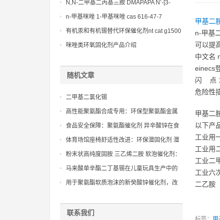
Bis(3-aminopropyl)-ethylenediamine CAS
N,N-二甲基二丙基三胺 DMAPAPA N’-[3-
No10563-26-5
(dimethylamino)propyllpropane-1,3-
n-甲基咪唑 1-甲基咪唑 cas 616-47-7
甲基二
diamine CAS No10563-29-8
lupragen nmi
有机汞和有机锡替代环保催化剂nt cat g1500
n-甲
可以提
咪唑类环氧固化剂产品介绍
中文名 n
einec
随机文章
闪 点 1
危险性描述
二甲基二氯化锡
高性能聚氨酯合成专用：环保型聚氨酯金属
甲基二
催化剂，高效替代传统重金属盐
以下产
食品安全保障：聚氨酯催化剂 异辛酸锌在食
工业用
品包装密封技术中的重要作用
体育场馆座椅舒适性改进：环保潜固化剂 潜
工业用
固促进剂在高弹性材料中的应用
粉末状高纯度固胺 三乙烯二胺 软泡催化剂：
工业二
便于精确称量和分散，是预混料和复杂泡沫
马来酸单辛酯二丁基锡在儿童玩具生产中的
工业六
配方中常用的凝胶促进剂
安全性考量：确保符合国际标准的佳实践
用于聚氨酯软质泡沫的新癸酸锌催化剂，改
二乙胺
善泡孔结构，提高回弹性
联系我们
标签：
甲