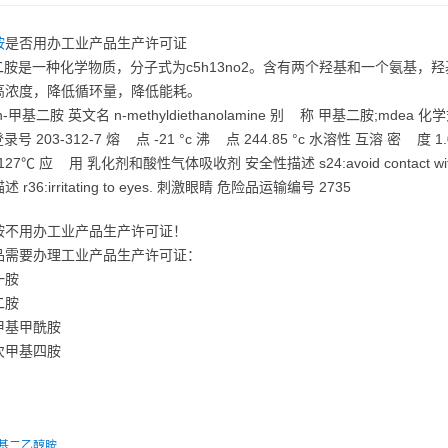
胺
是否用办工业产品生产许可证
基二胺是一种化学物质，分子式为c5h13no2。含有两个羟基和一个氨基
高浓度，降低循环量，降低能耗。
-甲基二胺 英文名 n-methyldiethanolamine 别 称 甲基二胺;mdea 化学式 
s登录号 203-312-7 熔 点 -21 °c 沸 点 244.85 °c 水溶性 互溶 密 度 1.
27℃ 应 用 乳化剂和酸性气体吸收剂 安全性描述 s24:avoid contact with 
 r36:irritating to eyes. 刺激眼睛 危险品运输编号 2735
胺不用办工业产品生产许可证！
品需要办理工业产品生产许可证：
一胺
二胺
甲基甲酰胺
次甲基四胺
基二乙醇胺