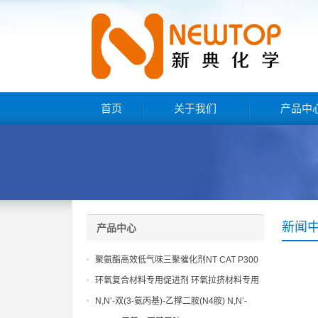
首页
关于我们
产品中
新闻
产品中心
聚氨酯高效低气味三聚催化剂NT CAT P300
环氧复合材料专用促进剂 环氧拉挤材料专用
促进剂 NT EP 120
N,N’-双(3-氨丙基)-乙撑二胺(N4胺) N,N’-