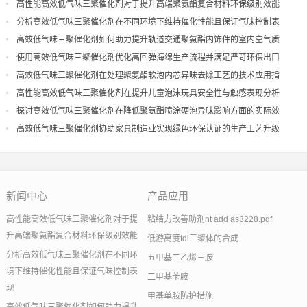
高性能高效低气味三聚催化剂对于提升高端聚氨酯复合材料环保级别效能
分析高效低气味三聚催化剂在不同环境下维持催化性能且保证气味控制表
现
高效低气味三聚催化剂如何助力提升轨道交通聚氨酯内饰件的室内空气质
量
使用高效低气味三聚催化剂优化高回弹海绵生产流程并满足严苛环保出口
高效低气味三聚催化剂在处理聚氨酯软泡内芯异味去除工艺的技术应用指
导
高性能高效低气味三聚催化剂在提升儿童泡沫玩具安全性与触感表现分析
探讨高效低气味三聚催化剂在降低聚氨酯喷涂硬泡异味影响方面的实际效
果
高效低气味三聚催化剂协助家具制造业实现绿色环保认证的生产工艺升级
新闻中心
产品应用
高性能高效低气味三聚催化剂对于提
粘结力改善助剂nt add as3228.pdf
升高端聚氨酯复合材料环保级别效能
低游离度tdi三聚体的合成
分析高效低气味三聚催化剂在不同环
五甲基二乙烯三胺
境下维持催化性能且保证气味控制表
二甲基苄胺
现
甲基单胺防护措施