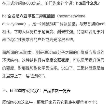
在正式介绍ht-600之前，咱们先来补个课：
hdi是什么鬼
？
hdi全名是
六亚甲基二异氰酸酯
（hexamethylene
diisocyanate），是一种脂肪族二异氰酸酯。与芳香族的mdi
相比，它的大优势在于
耐黄变、耐候性强
，特别适合用于对
颜色稳定性要求高的户外或高光涂层系统。
而所谓的“三聚体”，则是通过hdi分子之间的自聚反应形成的
环状结构。这种结构具有
高度交联密度
，可以显著提升涂层
的硬度、耐磨性和耐化学品性能。说白了，三聚体就像是给
涂层穿上了一层“金钟罩”。
三、ht-600的“硬实力”：产品参数一览表
既然ht-600这么牛，那我们来看看它到底有哪些真本事：