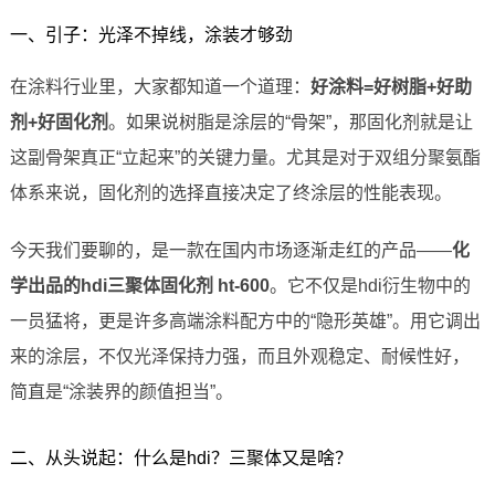
一、引子：光泽不掉线，涂装才够劲
在涂料行业里，大家都知道一个道理：
好涂料=好树脂+好助
剂+好固化剂
。如果说树脂是涂层的“骨架”，那固化剂就是让
这副骨架真正“立起来”的关键力量。尤其是对于双组分聚氨酯
体系来说，固化剂的选择直接决定了终涂层的性能表现。
今天我们要聊的，是一款在国内市场逐渐走红的产品——
化
学出品的hdi三聚体固化剂 ht-600
。它不仅是hdi衍生物中的
一员猛将，更是许多高端涂料配方中的“隐形英雄”。用它调出
来的涂层，不仅光泽保持力强，而且外观稳定、耐候性好，
简直是“涂装界的颜值担当”。
二、从头说起：什么是hdi？三聚体又是啥？