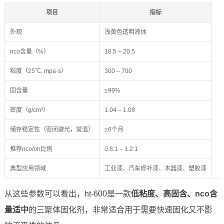
项目
指标
外观
浅黄色透明液体
nco含量（%）
18.5 – 20.5
粘度（25℃, mpa·s）
300 – 700
固含量
≥99%
密度（g/cm³）
1.04 – 1.08
储存稳定性（密闭避光，常温）
≥6个月
推荐nco/oh比例
0.8:1 – 1.2:1
典型应用领域
工业漆、汽车修补漆、木器漆、塑胶漆
从这些参数可以看出，ht-600是一款
低粘度、高固含、nco含
量适中
的三聚体固化剂，非常适合用于需要快速固化又不影