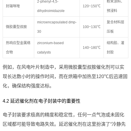
2-phenyl-4,5-
粉末涂料、
封端咪唑
120~150℃
dihydroimidazole
预浸料
microencapsulated dmp-
复合材料层
微胶囊型叔胺
100~130℃
30
压板
热响应型金属络
zirconium-based
结构胶、灌
140~180℃
合物
catalysts
封胶
例如，在风电叶片制造中，采用微胶囊型叔胺催化剂可以实
现长达数小时的操作时间，而在烘箱中加热至120℃后迅速固
化，确保结构强度达标。
4.2 延迟催化剂在电子封装中的重要性
电子封装要求极高的精度和稳定性，任何一点气泡或未固化
区域都可能导致电路失效。延迟催化剂在这里扮演了“冷静先