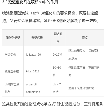
3.2 延迟催化剂在喷涂pu中的作用
喷涂聚氨酯泡沫（spf）对催化剂的要求极高，既要快速起
泡，又要避免喷枪堵塞。延迟催化剂正好解决了这一难题。
延迟时
催化剂类型
典型代表
特点
间
喷涂前无反应，接触底材
季铵盐类
jeffcat zr-50
5~15秒
后激活
10~30
控制反应节奏，提高附着
缓释型叔胺
k-kat 6412
秒
力
ph响应型催
organotin
ph > 7
适用于碱性环境固化
化剂
complexes
激活
这类催化剂通过物理或化学方式“锁住”活性成分，直到特定条