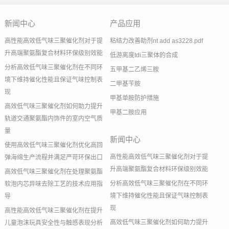
新闻中心
产品应用
高性能高效低气味三聚催化剂对于提
粘结力改善助剂nt add as3228.pdf
升高端聚氨酯复合材料环保级别效能
低游离度tdi三聚体的合成
分析高效低气味三聚催化剂在不同环
五甲基二乙烯三胺
境下维持催化性能且保证气味控制表
二甲基苄胺
现
甲基单胺防护措施
高效低气味三聚催化剂如何助力提升
甲基二胺应用
轨道交通聚氨酯内饰件的室内空气质
量
新闻中心
使用高效低气味三聚催化剂优化高回
高性能高效低气味三聚催化剂对于提
弹海绵生产流程并满足严苛环保出口
升高端聚氨酯复合材料环保级别效能
高效低气味三聚催化剂在处理聚氨酯
分析高效低气味三聚催化剂在不同环
软泡内芯异味去除工艺的技术应用指
境下维持催化性能且保证气味控制表
导
现
高性能高效低气味三聚催化剂在提升
高效低气味三聚催化剂如何助力提升
儿童泡沫玩具安全性与触感表现分析