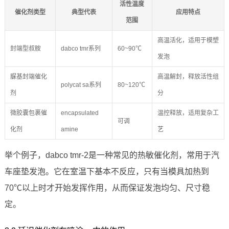
活性温度
催化剂类型
典型代表
应用特点
范围
高温活化，适用于模塑
封端型叔胺
dabco tmr系列
60~90℃
发泡
脲基封端催化
高温解封，释放活性组
polycat sa系列
80~120℃
剂
分
微胶囊包裹催
encapsulated
温控释放，适用复杂工
可调
化剂
amine
艺
举个例子，dabco tmr-2是一种常见的热敏催化剂，常用于汽
车座垫发泡。它在室温下基本不反应，只有当模具加热到
70℃以上时才开始发挥作用，从而保证发泡均匀、尺寸稳
定。