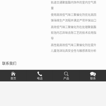
轨道交通聚氨酯内饰件的室内空气质
量
使用高效低气味三聚催化剂优化高回
弹海绵生产流程并满足严苛环保出口
高效低气味三聚催化剂在处理聚氨酯
软泡内芯异味去除工艺的技术应用指
导
高性能高效低气味三聚催化剂在提升
儿童泡沫玩具安全性与触感表现分析
联系我们
电话：021-5169 1811
电话：021-5169 1822
首页
电话
产品
联系
传真：021-5169 1833
邮箱：Hunter@newtopchem.com
吴经理：18301903156
地址：上海市宝山区