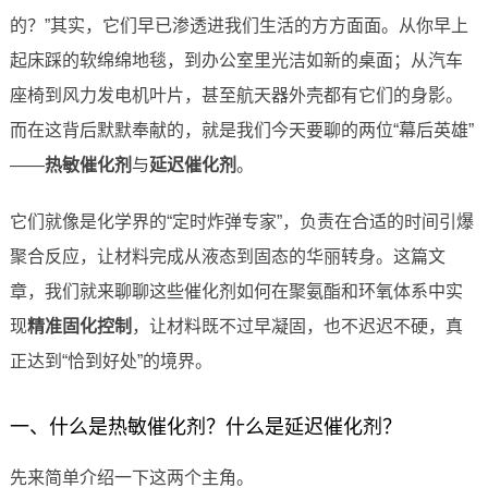
的？”其实，它们早已渗透进我们生活的方方面面。从你早上
起床踩的软绵绵地毯，到办公室里光洁如新的桌面；从汽车
座椅到风力发电机叶片，甚至航天器外壳都有它们的身影。
而在这背后默默奉献的，就是我们今天要聊的两位“幕后英雄”
——
热敏催化剂
与
延迟催化剂
。
它们就像是化学界的“定时炸弹专家”，负责在合适的时间引爆
聚合反应，让材料完成从液态到固态的华丽转身。这篇文
章，我们就来聊聊这些催化剂如何在聚氨酯和环氧体系中实
现
精准固化控制
，让材料既不过早凝固，也不迟迟不硬，真
正达到“恰到好处”的境界。
一、什么是热敏催化剂？什么是延迟催化剂？
先来简单介绍一下这两个主角。