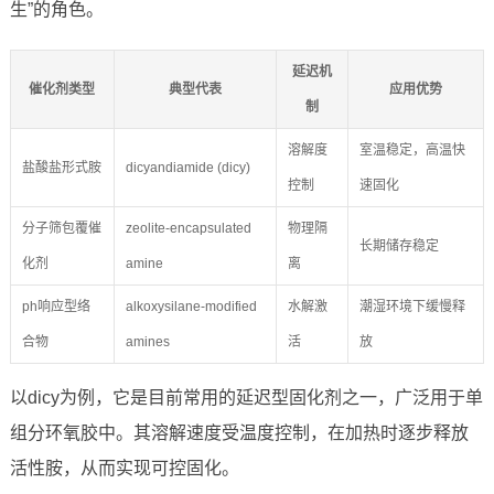
生”的角色。
延迟机
催化剂类型
典型代表
应用优势
制
溶解度
室温稳定，高温快
盐酸盐形式胺
dicyandiamide (dicy)
控制
速固化
分子筛包覆催
zeolite-encapsulated
物理隔
长期储存稳定
化剂
amine
离
ph响应型络
alkoxysilane-modified
水解激
潮湿环境下缓慢释
合物
amines
活
放
以dicy为例，它是目前常用的延迟型固化剂之一，广泛用于单
组分环氧胶中。其溶解速度受温度控制，在加热时逐步释放
活性胺，从而实现可控固化。