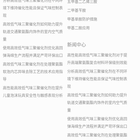
分析高效低气味三聚催化剂在不同环
五甲基二乙烯三胺
境下维持催化性能且保证气味控制表
二甲基苄胺
现
甲基单胺防护措施
高效低气味三聚催化剂如何助力提升
甲基二胺应用
轨道交通聚氨酯内饰件的室内空气质
量
新闻中心
使用高效低气味三聚催化剂优化高回
高性能高效低气味三聚催化剂对于提
弹海绵生产流程并满足严苛环保出口
升高端聚氨酯复合材料环保级别效能
高效低气味三聚催化剂在处理聚氨酯
分析高效低气味三聚催化剂在不同环
软泡内芯异味去除工艺的技术应用指
境下维持催化性能且保证气味控制表
导
现
高性能高效低气味三聚催化剂在提升
高效低气味三聚催化剂如何助力提升
儿童泡沫玩具安全性与触感表现分析
轨道交通聚氨酯内饰件的室内空气质
量
使用高效低气味三聚催化剂优化高回
弹海绵生产流程并满足严苛环保出口
高效低气味三聚催化剂在处理聚氨酯