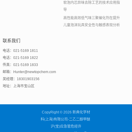
软泡内芯异味去除工艺的技术应用指
导
高性能高效低气味三聚催化剂在提升
儿童泡沫玩具安全性与触感表现分析
联系我们
电话：021-5169 1811
电话：021-5169 1822
传真：021-5169 1833
邮箱：Hunter@newtopchem.com
吴经理：18301903156
地址：上海市宝山区
CopyRight © 2026 新典化学材
料(上海)有限公司-二乙二醇甲醚
沪(宝)应急管危经许