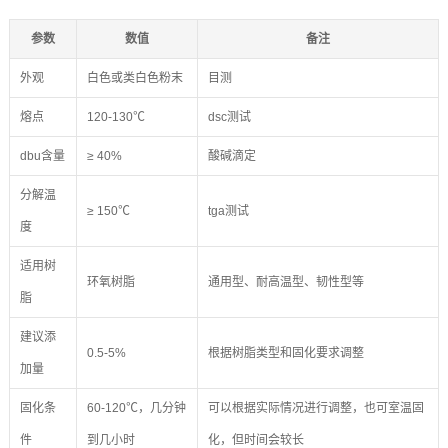
参数
数值
备注
外观
白色或类白色粉末
目测
熔点
120-130℃
dsc测试
dbu含量
≥ 40%
酸碱滴定
分解温
≥ 150℃
tga测试
度
适用树
环氧树脂
通用型、耐高温型、韧性型等
脂
建议添
0.5-5%
根据树脂类型和固化要求调整
加量
固化条
60-120℃，几分钟
可以根据实际情况进行调整，也可室温固
件
到几小时
化，但时间会较长