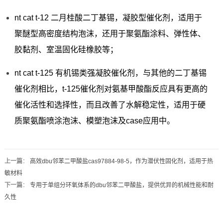
nt cat t-12 二月桂酸二丁基锡，凝胶型催化剂，适用于
聚醚型高密度结构泡沫，还用于聚氨酯涂料、弹性体、
胶黏剂、室温固化硅橡胶等；
nt cat t-125 有机锡类强凝胶催化剂，与其他的二丁基锡
催化剂相比，t-125催化剂对氨基甲酸酯反应具有更高的
催化活性和选择性，而且改善了水解稳定性，适用于硬
质聚氨酯喷涂泡沫、模塑泡沫及case应用中。
上一篇
：
高效dbu邻苯二甲酸盐cas97884-98-5，作为潜伏性固化剂，适用于热
敏材料
下一篇
：
专用于单组分环氧体系的dbu邻苯二甲酸盐，提供优异的机械性能和耐
久性