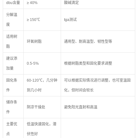
dbu含量
≥ 40%
酸碱滴定
分解温
≥ 150℃
tga测试
度
适用树
环氧树脂
通用型、耐高温型、韧性型等
脂
建议添
0.5-5%
根据树脂类型和固化要求调整
加量
固化条
60-120℃，几分钟
可以根据实际情况进行调整，也可室温固
件
到几小时
化，但时间会较长
储存条
阴凉干燥处
避免阳光直射和高温
件
主要优
低温快速固化，潜
点
伏性好