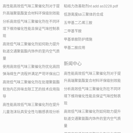
高性能高效低气味三聚催化剂对于提
粘结力改善助剂nt add as3228.pdf
升高端聚氨酯复合材料环保级别效能
低游离度tdi三聚体的合成
分析高效低气味三聚催化剂在不同环
五甲基二乙烯三胺
境下维持催化性能且保证气味控制表
二甲基苄胺
现
甲基单胺防护措施
高效低气味三聚催化剂如何助力提升
甲基二胺应用
轨道交通聚氨酯内饰件的室内空气质
量
新闻中心
使用高效低气味三聚催化剂优化高回
高性能高效低气味三聚催化剂对于提
弹海绵生产流程并满足严苛环保出口
升高端聚氨酯复合材料环保级别效能
高效低气味三聚催化剂在处理聚氨酯
分析高效低气味三聚催化剂在不同环
软泡内芯异味去除工艺的技术应用指
境下维持催化性能且保证气味控制表
导
现
高性能高效低气味三聚催化剂在提升
高效低气味三聚催化剂如何助力提升
儿童泡沫玩具安全性与触感表现分析
轨道交通聚氨酯内饰件的室内空气质
量