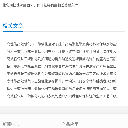
化实现快速深度固化，保证粘接强度和长效耐久性
相关文章
高性能高效低气味三聚催化剂对于提升高端聚氨酯复合材料环保级别效能
分析高效低气味三聚催化剂在不同环境下维持催化性能且保证气味控制表
现
高效低气味三聚催化剂如何助力提升轨道交通聚氨酯内饰件的室内空气质
量
使用高效低气味三聚催化剂优化高回弹海绵生产流程并满足严苛环保出口
高效低气味三聚催化剂在处理聚氨酯软泡内芯异味去除工艺的技术应用指
导
高性能高效低气味三聚催化剂在提升儿童泡沫玩具安全性与触感表现分析
探讨高效低气味三聚催化剂在降低聚氨酯喷涂硬泡异味影响方面的实际效
果
高效低气味三聚催化剂协助家具制造业实现绿色环保认证的生产工艺升级
新闻中心
产品应用