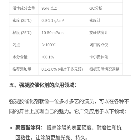
活性成分含量
95%以上
GC分析
密度 (25℃)
0.9-1.1 g/cm³
密度计
粘度 (25℃)
10-50 mPa·s
旋转粘度计
闪点
＞100℃
闭口闪点仪
水分含量
＜0.1%
卡尔费休法
推荐添加量
0.1-1.0% (相对于多元醇)
根据实际情况调整
五、强凝胶催化剂的应用领域：
强凝胶催化剂就像一位多才多艺的演员，可以在各种不
同的舞台上展现自己的魅力。它广泛应用于以下领域：
聚氨酯涂料：
提高涂膜的表面硬度、耐磨性和抗
回粘性，让涂膜更加光亮、持久。