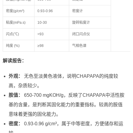
密度(g/cm³)
0.93-0.96
密度计
粘度(mPa.s)
10-30
旋转粘度计
闪点(℃)
>93
闭口闪点仪
纯度 (%)
≥98
气相色谱
解读报告：
外观：
无色至淡黄色液体，说明CHAPAPA的纯度较
高，杂质较少。
胺值：
650-700 mgKOH/g，反映了CHAPAPA中活性胺
基的含量，是判断其固化能力的重要指标。较高的胺值
意味着更强的固化能力。
密度：
0.93-0.96 g/cm³，属于中等密度，方便储存和运