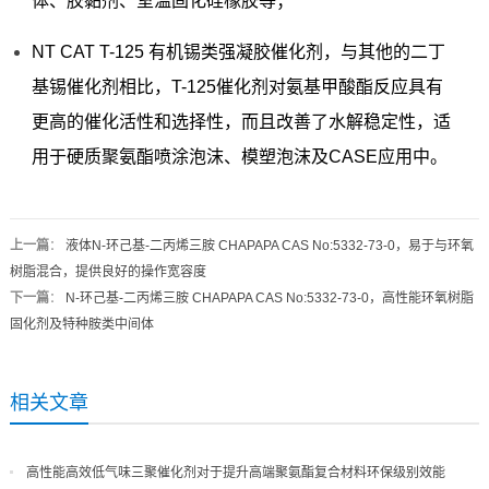
体、胶黏剂、室温固化硅橡胶等；
NT CAT T-125 有机锡类强凝胶催化剂，与其他的二丁
基锡催化剂相比，T-125催化剂对氨基甲酸酯反应具有
更高的催化活性和选择性，而且改善了水解稳定性，适
用于硬质聚氨酯喷涂泡沫、模塑泡沫及CASE应用中。
上一篇
：
液体N-环己基-二丙烯三胺 CHAPAPA CAS No:5332-73-0，易于与环氧
树脂混合，提供良好的操作宽容度
下一篇
：
N-环己基-二丙烯三胺 CHAPAPA CAS No:5332-73-0，高性能环氧树脂
固化剂及特种胺类中间体
相关文章
高性能高效低气味三聚催化剂对于提升高端聚氨酯复合材料环保级别效能