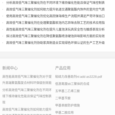
分析高效低气味三聚催化剂在不同环境下维持催化性能且保证气味控制表
现
高效低气味三聚催化剂如何助力提升轨道交通聚氨酯内饰件的室内空气质
量
使用高效低气味三聚催化剂优化高回弹海绵生产流程并满足严苛环保出口
高效低气味三聚催化剂在处理聚氨酯软泡内芯异味去除工艺的技术应用指
导
高性能高效低气味三聚催化剂在提升儿童泡沫玩具安全性与触感表现分析
探讨高效低气味三聚催化剂在降低聚氨酯喷涂硬泡异味影响方面的实际效
果
高效低气味三聚催化剂协助家具制造业实现绿色环保认证的生产工艺升级
新闻中心
产品应用
高性能高效低气味三聚催化剂对于提
粘结力改善助剂nt add as3228.pdf
升高端聚氨酯复合材料环保级别效能
低游离度tdi三聚体的合成
分析高效低气味三聚催化剂在不同环
五甲基二乙烯三胺
境下维持催化性能且保证气味控制表
二甲基苄胺
现
甲基单胺防护措施
高效低气味三聚催化剂如何助力提升
甲基二胺应用