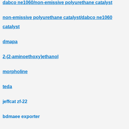
dabco ne1060/non-emissive polyurethane catalyst
non-emissive polyurethane catalyst/dabco ne1060
catalyst
dmapa
2-(2-aminoethoxy)ethanol
morpholine
teda
jeffcat zf-22
bdmaee exporter