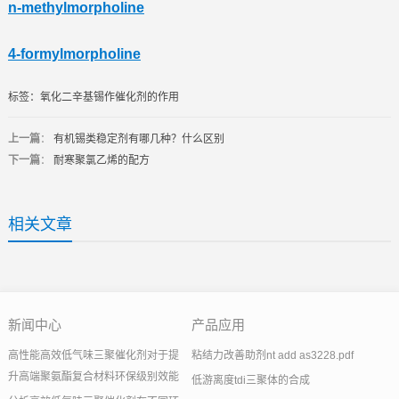
n-methylmorpholine
4-formylmorpholine
标签：
氧化二辛基锡作催化剂的作用
上一篇
：
有机锡类稳定剂有哪几种？什么区别
下一篇
：
耐寒聚氯乙烯的配方
相关文章
新闻中心
产品应用
高性能高效低气味三聚催化剂对于提
粘结力改善助剂nt add as3228.pdf
升高端聚氨酯复合材料环保级别效能
低游离度tdi三聚体的合成