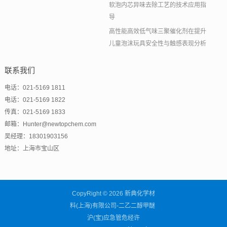
软泡内芯异味去除工艺的技术应用指
导
高性能高效低气味三聚催化剂在提升
儿童泡沫玩具安全性与触感表现分析
联系我们
电话：021-5169 1811
电话：021-5169 1822
传真：021-5169 1833
邮箱：Hunter@newtopchem.com
吴经理：18301903156
地址：上海市宝山区
CopyRight © 2026 新典化学材
料(上海)有限公司-二乙二醇甲醚
沪(宝)应急管危经许