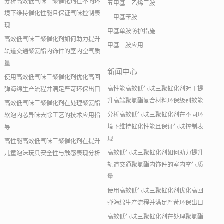
分析高效低气味三聚催化剂在不同环
五甲基二乙烯三胺
境下维持催化性能且保证气味控制表
二甲基苄胺
现
甲基单胺防护措施
高效低气味三聚催化剂如何助力提升
甲基二胺应用
轨道交通聚氨酯内饰件的室内空气质
量
新闻中心
使用高效低气味三聚催化剂优化高回
高性能高效低气味三聚催化剂对于提
弹海绵生产流程并满足严苛环保出口
升高端聚氨酯复合材料环保级别效能
高效低气味三聚催化剂在处理聚氨酯
分析高效低气味三聚催化剂在不同环
软泡内芯异味去除工艺的技术应用指
境下维持催化性能且保证气味控制表
导
现
高性能高效低气味三聚催化剂在提升
高效低气味三聚催化剂如何助力提升
儿童泡沫玩具安全性与触感表现分析
轨道交通聚氨酯内饰件的室内空气质
量
使用高效低气味三聚催化剂优化高回
弹海绵生产流程并满足严苛环保出口
高效低气味三聚催化剂在处理聚氨酯