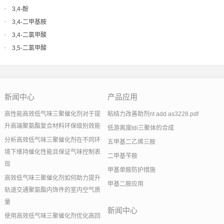
3,4-酚
3,4-二甲基胺
3,4-二氯甲酸
3,5-二氯甲酸
新闻中心
产品应用
高性能高效低气味三聚催化剂对于提
粘结力改善助剂nt add as3228.pdf
升高端聚氨酯复合材料环保级别效能
低游离度tdi三聚体的合成
分析高效低气味三聚催化剂在不同环
五甲基二乙烯三胺
境下维持催化性能且保证气味控制表
二甲基苄胺
现
甲基单胺防护措施
高效低气味三聚催化剂如何助力提升
甲基二胺应用
轨道交通聚氨酯内饰件的室内空气质
量
新闻中心
使用高效低气味三聚催化剂优化高回