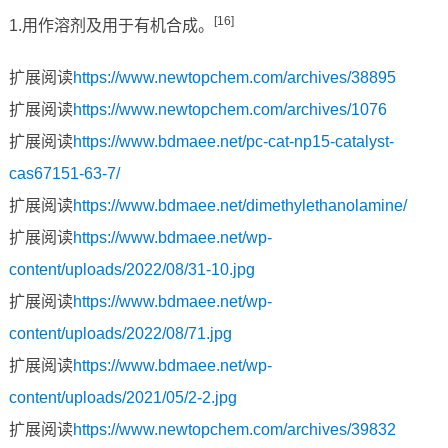
[16]
1.用作溶剂及用于有机合成。
扩展阅读
https://www.newtopchem.com/archives/38895
扩展阅读
https://www.newtopchem.com/archives/1076
扩展阅读
https://www.bdmaee.net/pc-cat-np15-catalyst-
cas67151-63-7/
扩展阅读
https://www.bdmaee.net/dimethylethanolamine/
扩展阅读
https://www.bdmaee.net/wp-
content/uploads/2022/08/31-10.jpg
扩展阅读
https://www.bdmaee.net/wp-
content/uploads/2022/08/71.jpg
扩展阅读
https://www.bdmaee.net/wp-
content/uploads/2021/05/2-2.jpg
扩展阅读
https://www.newtopchem.com/archives/39832