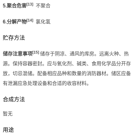
[13]
5.聚合危害
不聚合
[14]
6.分解产物
氯化氢
贮存方法
[15]
储存注意事项
储存于阴凉、通风的库房。远离火种、热
源。保持容器密封。应与氧化剂、碱类、食用化学品分开存
放，切忌混储。配备相应品种和数量的消防器材。储区应备
有泄漏应急处理设备和合适的收容材料。
合成方法
暂无
用途