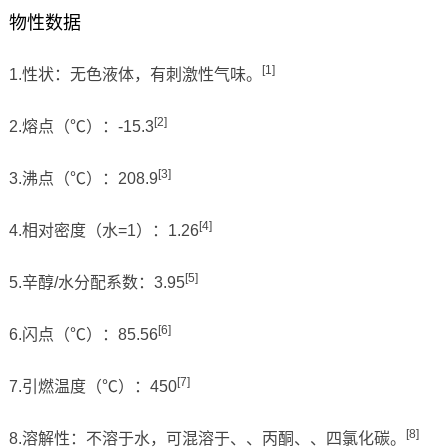
物性数据
[1]
1.性状：无色液体，有刺激性气味。
[2]
2.熔点（℃）：-15.3
[3]
3.沸点（℃）：208.9
[4]
4.相对密度（水=1）：1.26
[5]
5.辛醇/水分配系数：3.95
[6]
6.闪点（℃）：85.56
[7]
7.引燃温度（℃）：450
[8]
8.溶解性：不溶于水，可混溶于、、丙酮、、四氯化碳。