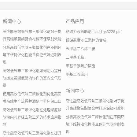
新闻中心
产品应用
高性能高效低气味三聚催化剂对于提
粘结力改善助剂nt add as3228.pdf
升高端聚氨酯复合材料环保级别效能
低游离度tdi三聚体的合成
分析高效低气味三聚催化剂在不同环
五甲基二乙烯三胺
境下维持催化性能且保证气味控制表
二甲基苄胺
现
甲基单胺防护措施
高效低气味三聚催化剂如何助力提升
甲基二胺应用
轨道交通聚氨酯内饰件的室内空气质
量
新闻中心
使用高效低气味三聚催化剂优化高回
高性能高效低气味三聚催化剂对于提
弹海绵生产流程并满足严苛环保出口
升高端聚氨酯复合材料环保级别效能
高效低气味三聚催化剂在处理聚氨酯
分析高效低气味三聚催化剂在不同环
软泡内芯异味去除工艺的技术应用指
境下维持催化性能且保证气味控制表
导
现
高性能高效低气味三聚催化剂在提升