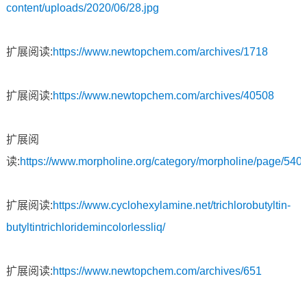
content/uploads/2020/06/28.jpg
扩展阅读:
https://www.newtopchem.com/archives/1718
扩展阅读:
https://www.newtopchem.com/archives/40508
扩展阅
读:
https://www.morpholine.org/category/morpholine/page/5402
扩展阅读:
https://www.cyclohexylamine.net/trichlorobutyltin-
butyltintrichloridemincolorlessliq/
扩展阅读:
https://www.newtopchem.com/archives/651