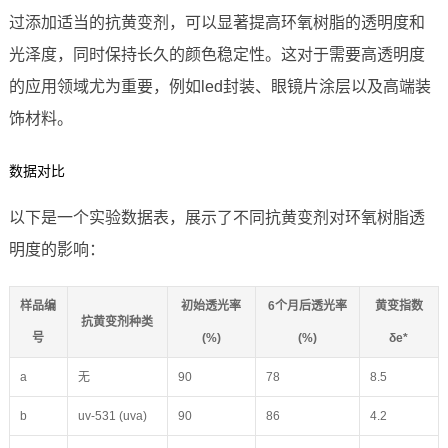
过添加适当的抗黄变剂，可以显著提高环氧树脂的透明度和
光泽度，同时保持长久的颜色稳定性。这对于需要高透明度
的应用领域尤为重要，例如led封装、眼镜片涂层以及高端装
饰材料。
数据对比
以下是一个实验数据表，展示了不同抗黄变剂对环氧树脂透
明度的影响：
样品编
初始透光率
6个月后透光率
黄变指数
抗黄变剂种类
号
(%)
(%)
δe*
a
无
90
78
8.5
b
uv-531 (uva)
90
86
4.2