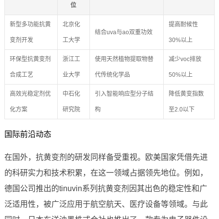
位
新型多功能抗黄
北京化
提高耐候性
结合uva与ao双重功效
变剂开发
工大学
30%以上
环保型抗黄变剂
浙江工
使用天然植物提取物替
减少voc排放
合成工艺
业大学
代传统化学品
50%以上
高效光稳定剂优
中石化
引入智能响应型分子结
降低黄变指数
化方案
研究院
构
至2.0以下
国际前沿动态
在国外，抗黄变剂的研发同样备受重视。欧美国家凭借先进
的科研实力和技术积累，在这一领域占据领先地位。例如，
德国公司推出的tinuvin系列抗黄变剂因其出色的稳定性和广
泛适用性，被广泛应用于航空航天、医疗设备等领域。与此