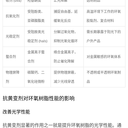
收剂 (uva)
羟基酮类
止光降解
透明制品
受阻酚类、
捕捉自由基，延
高温环境下工作的环氧
抗氧化剂
亚磷酸酯类
缓氧化反应
胶黏剂、复合材料
受阻胺类光
分解过氧化物，
需长期暴露于阳光下的
光稳定剂
稳定剂 (hals)
抑制光氧化循环
户外产品
金属离子螯
络合金属离子，
螯合剂
对金属敏感的环氧体系
合剂
防止催化降解
物理屏障
碳酸钙、二
提供物理屏蔽，
不透明或半透明环氧制
剂
氧化硅微粉
减少光线穿透
品
抗黄变剂对环氧树脂性能的影响
改善光学性能
抗黄变剂显著的作用之一就是提升环氧树脂的光学性能。通