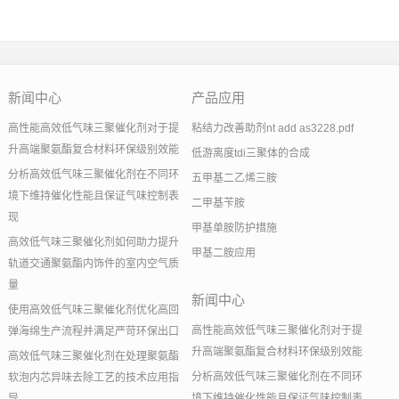
新闻中心
产品应用
高性能高效低气味三聚催化剂对于提
粘结力改善助剂nt add as3228.pdf
升高端聚氨酯复合材料环保级别效能
低游离度tdi三聚体的合成
分析高效低气味三聚催化剂在不同环
五甲基二乙烯三胺
境下维持催化性能且保证气味控制表
二甲基苄胺
现
甲基单胺防护措施
高效低气味三聚催化剂如何助力提升
甲基二胺应用
轨道交通聚氨酯内饰件的室内空气质
量
新闻中心
使用高效低气味三聚催化剂优化高回
高性能高效低气味三聚催化剂对于提
弹海绵生产流程并满足严苛环保出口
升高端聚氨酯复合材料环保级别效能
高效低气味三聚催化剂在处理聚氨酯
分析高效低气味三聚催化剂在不同环
软泡内芯异味去除工艺的技术应用指
境下维持催化性能且保证气味控制表